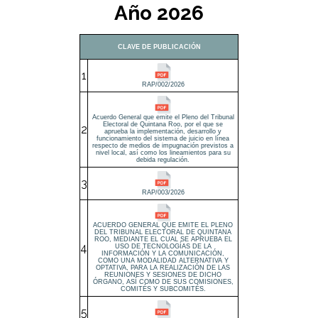
Año 2026
CLAVE DE PUBLICACIÓN
1
RAP/002/2026
Acuerdo General que emite el Pleno del Tribunal
Electoral de Quintana Roo, por el que se
2
aprueba la implementación, desarrollo y
funcionamiento del sistema de juicio en línea
respecto de medios de impugnación previstos a
nivel local, así como los lineamientos para su
debida regulación.
3
RAP/003/2026
ACUERDO GENERAL QUE EMITE EL PLENO
DEL TRIBUNAL ELECTORAL DE QUINTANA
ROO, MEDIANTE EL CUAL SE APRUEBA EL
4
USO DE TECNOLOGÍAS DE LA
INFORMACIÓN Y LA COMUNICACIÓN,
COMO UNA MODALIDAD ALTERNATIVA Y
OPTATIVA, PARA LA REALIZACIÓN DE LAS
REUNIONES Y SESIONES DE DICHO
ÓRGANO, ASÍ COMO DE SUS COMISIONES,
COMITÉS Y SUBCOMITÉS.
5